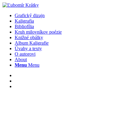
Grafický dizajn
Kaligrafia
Bibliofília
Kruh milovníkov poézie
Knižné obálky
Album Kaligrafie
Úvahy a texty
O autorovi
About
Menu
Menu