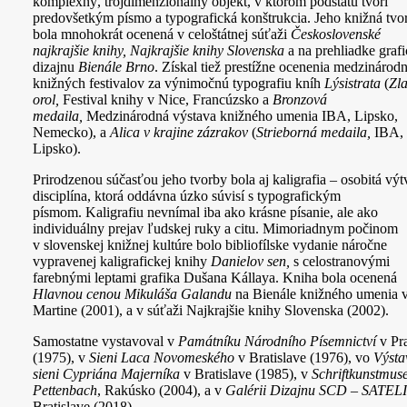
komplexný, trojdimenzionálny objekt, v ktorom podstatu tvorí
predovšetkým písmo a typografická konštrukcia. Jeho knižná tvo
bola mnohokrát ocenená v celoštátnej súťaži
Československé
najkrajšie knihy, Najkrajšie knihy Slovenska
a na prehliadke graf
dizajnu
Bienále Brno
. Získal tiež prestížne ocenenia medzinárod
knižných festivalov za výnimočnú typografiu kníh
Lýsistrata
(
Zla
orol,
Festival knihy v Nice, Francúzsko a
Bronzová
medaila,
Medzinárodná výstava knižného umenia IBA, Lipsko,
Nemecko), a
Alica v krajine zázrakov
(
Strieborná medaila,
IBA,
Lipsko).
Prirodzenou súčasťou jeho tvorby bola aj kaligrafia – osobitá výt
disciplína, ktorá oddávna úzko súvisí s typografickým
písmom.
Kaligrafiu nevnímal iba ako krásne písanie, ale ako
individuálny prejav ľudskej ruky a citu.
Mimoriadnym počinom
v slovenskej knižnej kultúre bolo bibliofílske vydanie náročne
vypravenej kaligrafickej knihy
Danielov sen
,
s celostranovými
farebnými leptami grafika Dušana Kállaya. Kniha bola ocenená
Hlavnou cenou Mikuláša Galandu
na
Bienále knižného umenia 
Martine (2001)
, a v súťaži
Najkrajšie knihy Slovenska (2002)
.
Samostatne vystavoval v
Památníku Národního Písemnictví
v Pr
(1975), v
Sieni Laca Novomeského
v Bratislave (1976), vo
Výsta
sieni Cypriána Majerníka
v Bratislave (1985), v
Schriftkunstmus
Pettenbach
, Rakúsko (2004), a v
Galérii Dizajnu SCD – SATEL
Bratislave (2018).