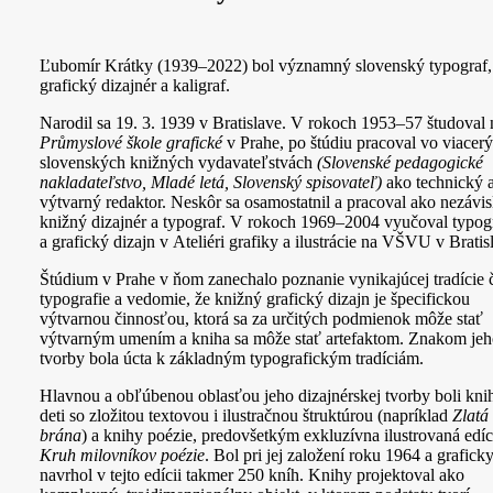
Ľubomír Krátky (1939–2022) bol významný slovenský typograf,
grafický dizajnér a kaligraf.
Narodil sa 19. 3. 1939 v Bratislave. V rokoch 1953–57 študoval 
Průmyslové škole grafické
v Prahe, po štúdiu pracoval vo viacer
slovenských knižných vydavateľstvách
(Slovenské pedagogické
nakladateľstvo, Mladé letá, Slovenský spisovateľ)
ako technický 
výtvarný redaktor. Neskôr sa osamostatnil a pracoval ako nezávis
knižný dizajnér a typograf. V rokoch 1969–2004 vyučoval typog
a grafický dizajn v Ateliéri grafiky a ilustrácie na VŠVU v Bratis
Štúdium v Prahe v ňom zanechalo poznanie vynikajúcej tradície 
typografie a vedomie, že knižný grafický dizajn je špecifickou
výtvarnou činnosťou, ktorá sa za určitých podmienok môže stať
výtvarným umením a kniha sa môže stať artefaktom. Znakom jeh
tvorby bola úcta k základným typografickým tradíciám.
Hlavnou a obľúbenou oblasťou jeho dizajnérskej tvorby boli kni
deti so zložitou textovou i ilustračnou štruktúrou (napríklad
Zlatá
brána
) a knihy poézie, predovšetkým exkluzívna ilustrovaná edíc
Kruh milovníkov poézie
. Bol pri jej založení roku 1964 a grafick
navrhol v tejto edícii takmer 250 kníh. Knihy projektoval ako