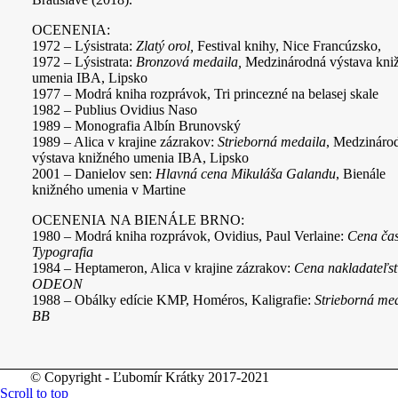
OCENENIA:
1972 – Lýsistrata:
Zlatý orol
,
Festival knihy, Nice Francúzsko,
1972 – Lýsistrata:
Bronzová medaila
,
Medzinárodná výstava kni
umenia IBA, Lipsko
1977 – Modrá kniha rozprávok, Tri princezné na belasej skale
1982 – Publius Ovidius Naso
1989 – Monografia Albín Brunovský
1989 – Alica v krajine zázrakov:
Strieborná medaila
, Medzináro
výstava knižného umenia IBA, Lipsko
2001 – Danielov sen:
Hlavná cena Mikuláša Galandu
, Bienále
knižného umenia v Martine
OCENENIA
NA BIENÁLE BRNO:
1980 – Modrá kniha rozprávok, Ovidius, Paul Verlaine:
Cena ča
Typografia
1984 – Heptameron, Alica v krajine zázrakov:
Cena nakladateľs
ODEON
1988 – Obálky edície KMP, Homéros, Kaligrafie:
Strieborná me
BB
© Copyright - Ľubomír Krátky 2017-2021
Scroll to top