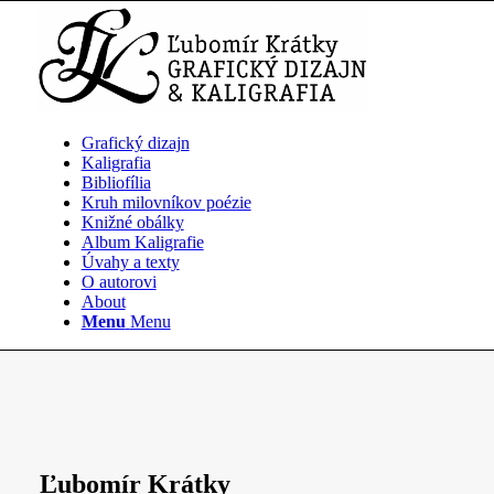
Grafický dizajn
Kaligrafia
Bibliofília
Kruh milovníkov poézie
Knižné obálky
Album Kaligrafie
Úvahy a texty
O autorovi
About
Menu
Menu
Ľubomír Krátky