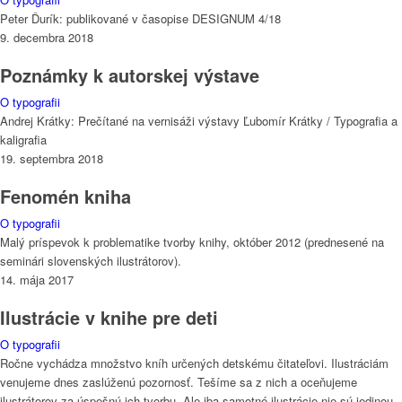
Peter Ďurík: publikované v časopise DESIGNUM 4/18
9. decembra 2018
Poznámky k autorskej výstave
O typografii
Andrej Krátky: Prečítané na vernisáži výstavy Ľubomír Krátky / Typografia a
kaligrafia
19. septembra 2018
Fenomén kniha
O typografii
Malý príspevok k problematike tvorby knihy, október 2012 (prednesené na
seminári slovenských ilustrátorov).
14. mája 2017
Ilustrácie v knihe pre deti
O typografii
Ročne vychádza množstvo kníh určených detskému čitateľovi. Ilustráciám
venujeme dnes zaslúženú pozornosť. Tešíme sa z nich a oceňujeme
ilustrátorov za úspešnú ich tvorbu. Ale iba samotné ilustrácie nie sú jedinou