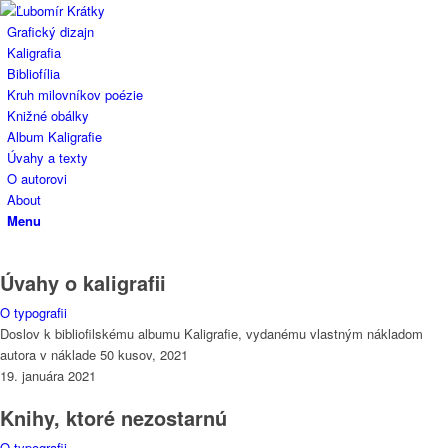
Grafický dizajn
Kaligrafia
Bibliofília
Kruh milovníkov poézie
Knižné obálky
Album Kaligrafie
Úvahy a texty
O autorovi
About
Menu
Úvahy o kaligrafii
O typografii
Doslov k bibliofilskému albumu Kaligrafie, vydanému vlastným nákladom
autora v náklade 50 kusov, 2021
19. januára 2021
Knihy, ktoré nezostarnú
O typografii