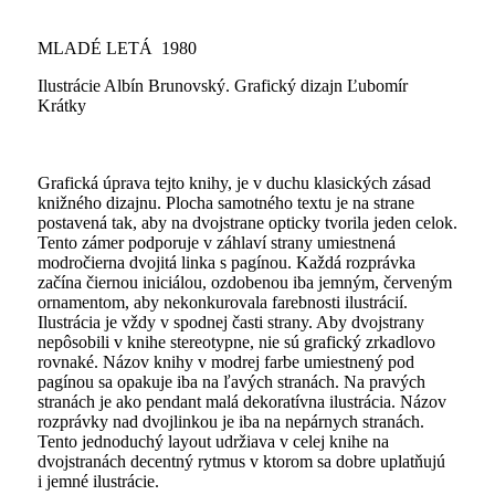
MLADÉ LETÁ 1980
Ilustrácie Albín Brunovský. Grafický dizajn Ľubomír
Krátky
Grafická úprava tejto knihy, je v duchu klasických zásad
knižného dizajnu. Plocha samotného textu je na strane
postavená tak, aby na dvojstrane opticky tvorila jeden celok.
Tento zámer podporuje v záhlaví strany umiestnená
modročierna dvojitá linka s pagínou. Každá rozprávka
začína čiernou iniciálou, ozdobenou iba jemným, červeným
ornamentom, aby nekonkurovala farebnosti ilustrácií.
Ilustrácia je vždy v spodnej časti strany. Aby dvojstrany
nepôsobili v knihe stereotypne, nie sú grafický zrkadlovo
rovnaké. Názov knihy v modrej farbe umiestnený pod
pagínou sa opakuje iba na ľavých stranách. Na pravých
stranách je ako pendant malá dekoratívna ilustrácia. Názov
rozprávky nad dvojlinkou je iba na nepárnych stranách.
Tento jednoduchý layout udržiava v celej knihe na
dvojstranách decentný rytmus v ktorom sa dobre uplatňujú
i jemné ilustrácie.