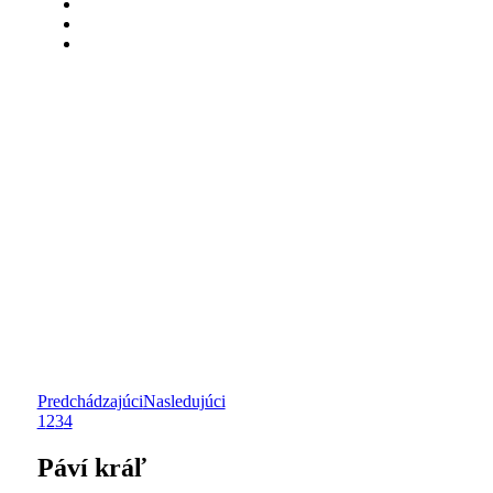
Predchádzajúci
Nasledujúci
1
2
3
4
Páví kráľ