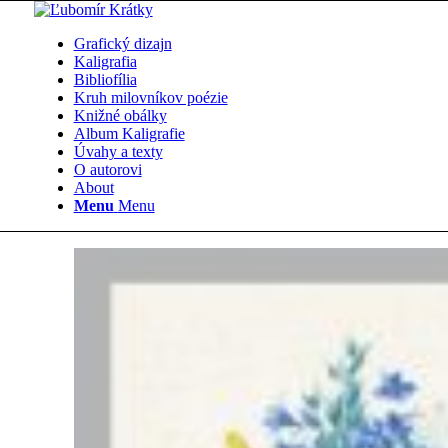
Grafický dizajn
Kaligrafia
Bibliofília
Kruh milovníkov poézie
Knižné obálky
Album Kaligrafie
Úvahy a texty
O autorovi
About
Menu
Menu